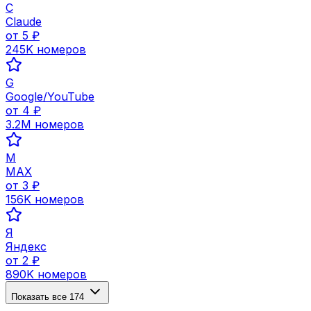
C
Claude
от
5
₽
245K
номеров
G
Google/YouTube
от
4
₽
3.2M
номеров
M
MAX
от
3
₽
156K
номеров
Я
Яндекс
от
2
₽
890K
номеров
Показать все
174