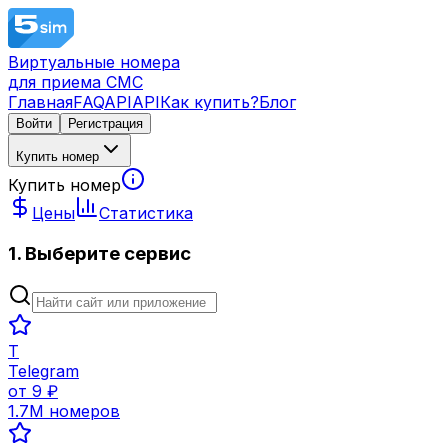
Виртуальные номера
для приема СМС
Главная
FAQ
API
API
Как купить?
Блог
Войти
Регистрация
Купить номер
Купить номер
Цены
Статистика
1. Выберите сервис
T
Telegram
от
9
₽
1.7M
номеров