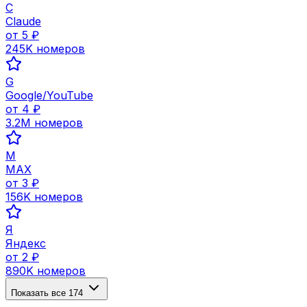
C
Claude
от
5
₽
245K
номеров
G
Google/YouTube
от
4
₽
3.2M
номеров
M
MAX
от
3
₽
156K
номеров
Я
Яндекс
от
2
₽
890K
номеров
Показать все
174