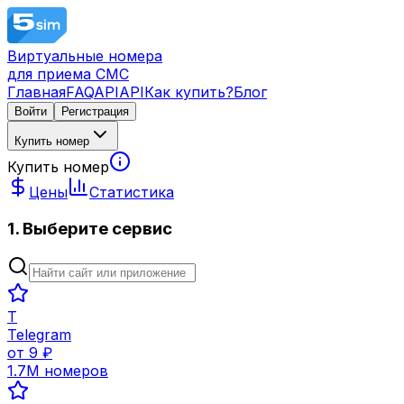
Виртуальные номера
для приема СМС
Главная
FAQ
API
API
Как купить?
Блог
Войти
Регистрация
Купить номер
Купить номер
Цены
Статистика
1. Выберите сервис
T
Telegram
от
9
₽
1.7M
номеров