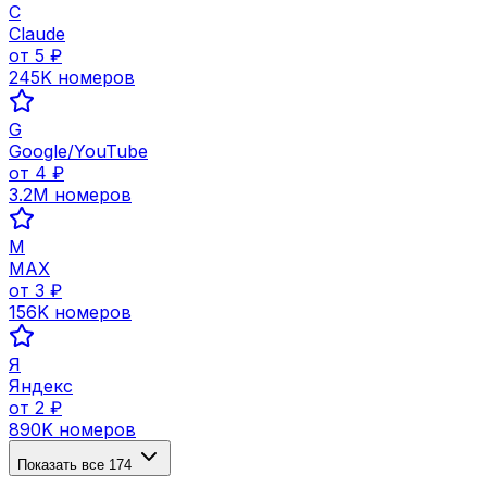
C
Claude
от
5
₽
245K
номеров
G
Google/YouTube
от
4
₽
3.2M
номеров
M
MAX
от
3
₽
156K
номеров
Я
Яндекс
от
2
₽
890K
номеров
Показать все
174