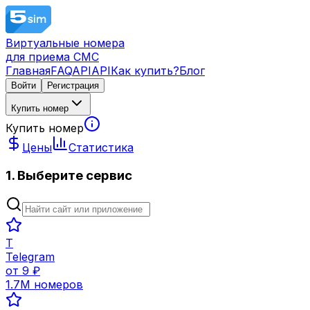
Виртуальные номера
для приема СМС
Главная
FAQ
API
API
Как купить?
Блог
Войти
Регистрация
Купить номер
Купить номер
Цены
Статистика
1. Выберите сервис
T
Telegram
от
9
₽
1.7M
номеров