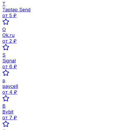
T
Taptap Send
от
5
₽
O
Ok.ru
от
2
₽
S
Signal
от
6
₽
p
paycell
от
4
₽
B
Bybit
от
7
₽