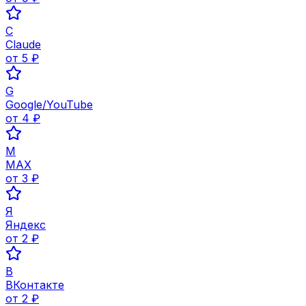
C
Claude
от
5
₽
G
Google/YouTube
от
4
₽
M
MAX
от
3
₽
Я
Яндекс
от
2
₽
В
ВКонтакте
от
2
₽