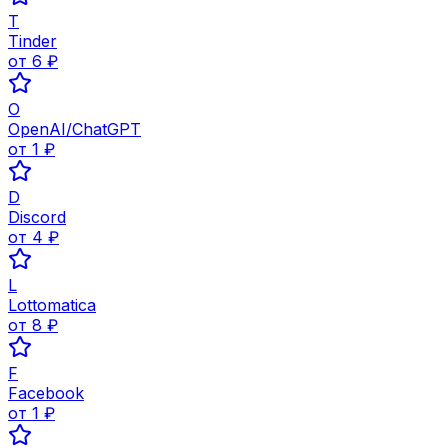
T
Tinder
от
6
₽
O
OpenAI/ChatGPT
от
1
₽
D
Discord
от
4
₽
L
Lottomatica
от
8
₽
F
Facebook
от
1
₽