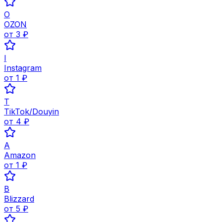
O
OZON
от
3
₽
I
Instagram
от
1
₽
T
TikTok/Douyin
от
4
₽
A
Amazon
от
1
₽
B
Blizzard
от
5
₽