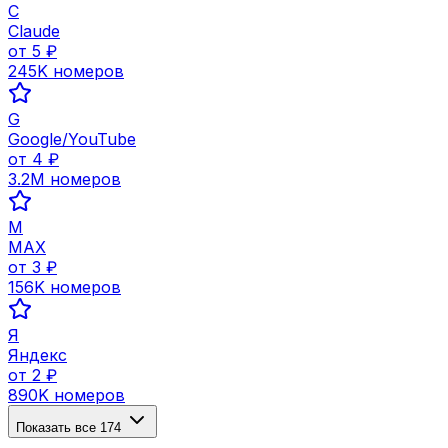
C
Claude
от
5
₽
245K
номеров
G
Google/YouTube
от
4
₽
3.2M
номеров
M
MAX
от
3
₽
156K
номеров
Я
Яндекс
от
2
₽
890K
номеров
Показать все
174