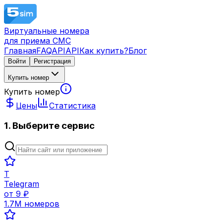
Виртуальные номера
для приема СМС
Главная
FAQ
API
API
Как купить?
Блог
Войти
Регистрация
Купить номер
Купить номер
Цены
Статистика
1. Выберите сервис
T
Telegram
от
9
₽
1.7M
номеров