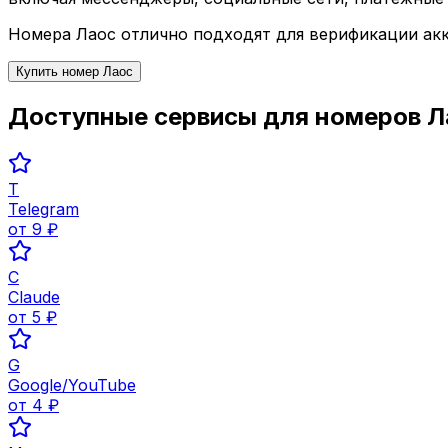
Номера
Лаос
отлично подходят для верификации акк
Купить номер
Лаос
Доступные сервисы для номеров
Л
T
Telegram
от
9
₽
C
Claude
от
5
₽
G
Google/YouTube
от
4
₽