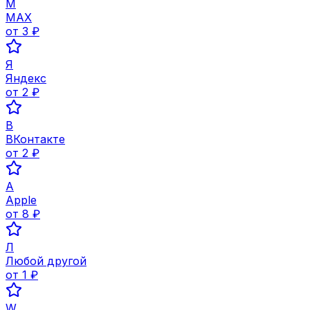
M
MAX
от
3
₽
Я
Яндекс
от
2
₽
В
ВКонтакте
от
2
₽
A
Apple
от
8
₽
Л
Любой другой
от
1
₽
W