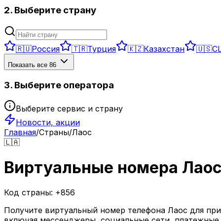
2. Выберите страну
🇷🇺
Россия
🇹🇷
Турция
🇰🇿
Казахстан
🇺🇸
С
Показать все
86
3. Выберите оператора
Выберите сервис и страну
Новости, акции
Главная
/
Страны
/
Лаос
🇱🇦
Виртуальные номера
Лао
Код страны: +
856
Получите виртуальный номер телефона
Лаос
для при
включая мессенджеры, социальные сети, платежные 