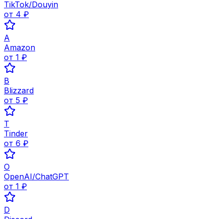
TikTok/Douyin
от
4
₽
A
Amazon
от
1
₽
B
Blizzard
от
5
₽
T
Tinder
от
6
₽
O
OpenAI/ChatGPT
от
1
₽
D