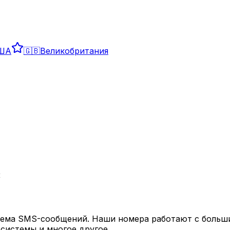
ША
🇬🇧
Великобритания
с
ема SMS-сообщений. Наши номера работают с больши
системы и многое другое.