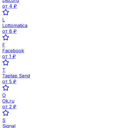
Discord
от
4
₽
L
Lottomatica
от
8
₽
F
Facebook
от
1
₽
T
Taptap Send
от
5
₽
O
Ok.ru
от
2
₽
S
Signal