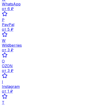
WhatsApp
от
6
₽
P
PayPal
от
5
₽
W
Wildberries
от
3
₽
O
OZON
от
3
₽
I
Instagram
от
1
₽
T