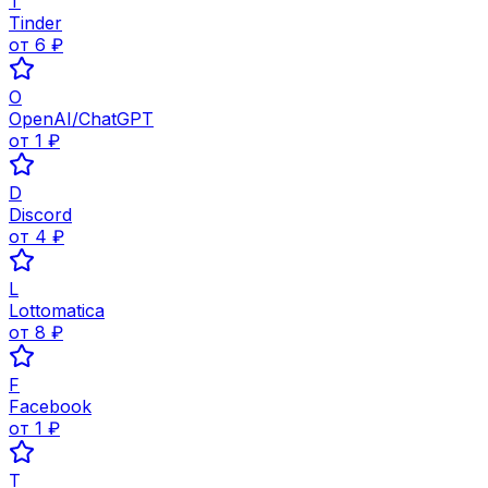
T
Tinder
от
6
₽
O
OpenAI/ChatGPT
от
1
₽
D
Discord
от
4
₽
L
Lottomatica
от
8
₽
F
Facebook
от
1
₽
T