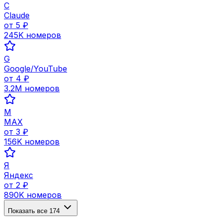
C
Claude
от
5
₽
245K
номеров
G
Google/YouTube
от
4
₽
3.2M
номеров
M
MAX
от
3
₽
156K
номеров
Я
Яндекс
от
2
₽
890K
номеров
Показать все
174