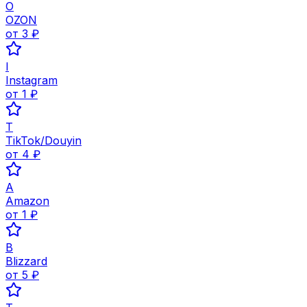
O
OZON
от
3
₽
I
Instagram
от
1
₽
T
TikTok/Douyin
от
4
₽
A
Amazon
от
1
₽
B
Blizzard
от
5
₽