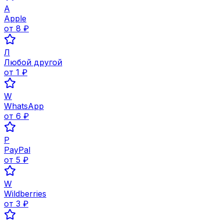
A
Apple
от
8
₽
Л
Любой другой
от
1
₽
W
WhatsApp
от
6
₽
P
PayPal
от
5
₽
W
Wildberries
от
3
₽