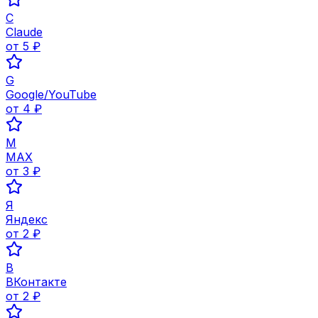
C
Claude
от
5
₽
G
Google/YouTube
от
4
₽
M
MAX
от
3
₽
Я
Яндекс
от
2
₽
В
ВКонтакте
от
2
₽