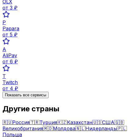
OLX
от
3
₽
P
Papara
от
5
₽
A
AliPay
от
6
₽
T
Twitch
от
4
₽
Показать все сервисы
Другие страны
🇷🇺
Россия
🇹🇷
Турция
🇰🇿
Казахстан
🇺🇸
США
🇬🇧
Великобритания
🇲🇩
Молдова
🇳🇱
Нидерланды
🇵🇱
Польша