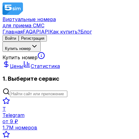
Виртуальные номера
для приема СМС
Главная
FAQ
API
API
Как купить?
Блог
Войти
Регистрация
Купить номер
Купить номер
Цены
Статистика
1. Выберите сервис
T
Telegram
от
9
₽
1.7M
номеров