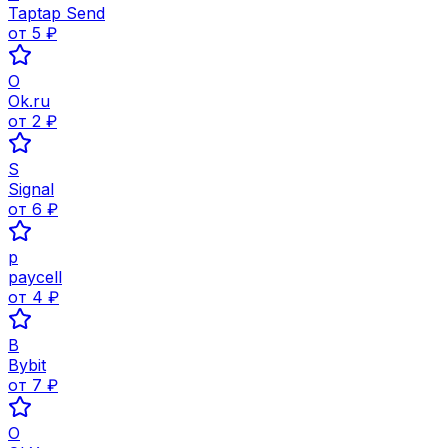
Taptap Send
от
5
₽
O
Ok.ru
от
2
₽
S
Signal
от
6
₽
p
paycell
от
4
₽
B
Bybit
от
7
₽
O