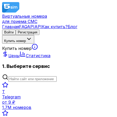
Виртуальные номера
для приема СМС
Главная
FAQ
API
API
Как купить?
Блог
Войти
Регистрация
Купить номер
Купить номер
Цены
Статистика
1. Выберите сервис
T
Telegram
от
9
₽
1.7M
номеров