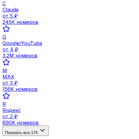
C
Claude
от
5
₽
245K
номеров
G
Google/YouTube
от
4
₽
3.2M
номеров
M
MAX
от
3
₽
156K
номеров
Я
Яндекс
от
2
₽
890K
номеров
Показать все
174