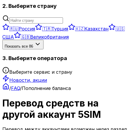
2. Выберите страну
🇷🇺
Россия
🇹🇷
Турция
🇰🇿
Казахстан
🇺🇸
США
🇬🇧
Великобритания
Показать все
86
3. Выберите оператора
Выберите сервис и страну
Новости, акции
/
FAQ
/
Пополнение баланса
Перевод средств на
другой аккаунт 5SIM
Перевод между аккаунтами возможен через раздел