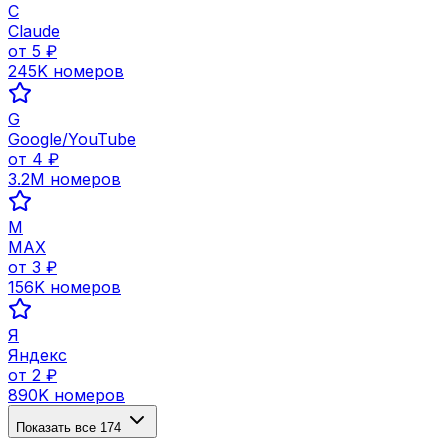
C
Claude
от
5
₽
245K
номеров
G
Google/YouTube
от
4
₽
3.2M
номеров
M
MAX
от
3
₽
156K
номеров
Я
Яндекс
от
2
₽
890K
номеров
Показать все
174