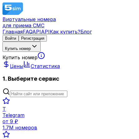
Виртуальные номера
для приема СМС
Главная
FAQ
API
API
Как купить?
Блог
Войти
Регистрация
Купить номер
Купить номер
Цены
Статистика
1. Выберите сервис
T
Telegram
от
9
₽
1.7M
номеров