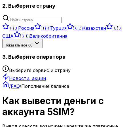
2. Выберите страну
🇷🇺
Россия
🇹🇷
Турция
🇰🇿
Казахстан
🇺🇸
США
🇬🇧
Великобритания
Показать все
86
3. Выберите оператора
Выберите сервис и страну
Новости, акции
/
FAQ
/
Пополнение баланса
Как вывести деньги с
аккаунта 5SIM?
Вывод средств возможен через те же платежные