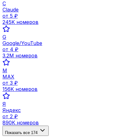
C
Claude
от
5
₽
245K
номеров
G
Google/YouTube
от
4
₽
3.2M
номеров
M
MAX
от
3
₽
156K
номеров
Я
Яндекс
от
2
₽
890K
номеров
Показать все
174