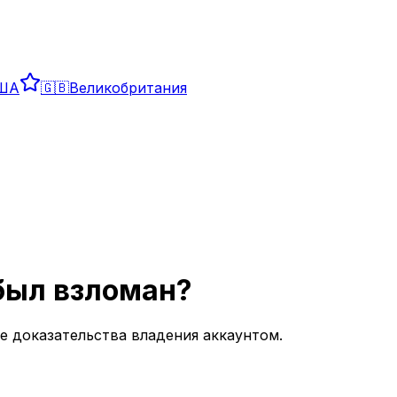
ША
🇬🇧
Великобритания
 был взломан?
 доказательства владения аккаунтом.