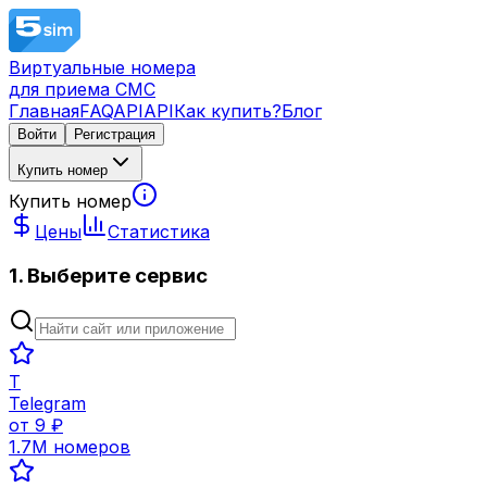
Виртуальные номера
для приема СМС
Главная
FAQ
API
API
Как купить?
Блог
Войти
Регистрация
Купить номер
Купить номер
Цены
Статистика
1. Выберите сервис
T
Telegram
от
9
₽
1.7M
номеров