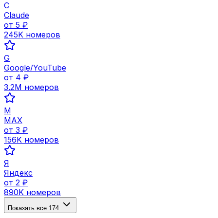
C
Claude
от
5
₽
245K
номеров
G
Google/YouTube
от
4
₽
3.2M
номеров
M
MAX
от
3
₽
156K
номеров
Я
Яндекс
от
2
₽
890K
номеров
Показать все
174