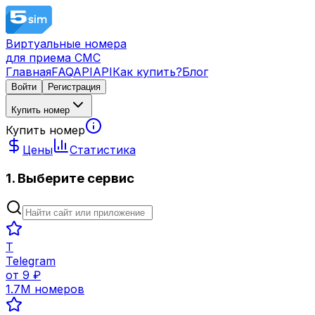
Виртуальные номера
для приема СМС
Главная
FAQ
API
API
Как купить?
Блог
Войти
Регистрация
Купить номер
Купить номер
Цены
Статистика
1. Выберите сервис
T
Telegram
от
9
₽
1.7M
номеров