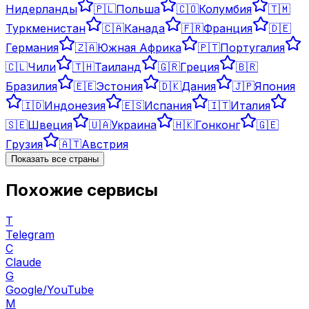
Нидерланды
🇵🇱
Польша
🇨🇴
Колумбия
🇹🇲
Туркменистан
🇨🇦
Канада
🇫🇷
Франция
🇩🇪
Германия
🇿🇦
Южная Африка
🇵🇹
Португалия
🇨🇱
Чили
🇹🇭
Таиланд
🇬🇷
Греция
🇧🇷
Бразилия
🇪🇪
Эстония
🇩🇰
Дания
🇯🇵
Япония
🇮🇩
Индонезия
🇪🇸
Испания
🇮🇹
Италия
🇸🇪
Швеция
🇺🇦
Украина
🇭🇰
Гонконг
🇬🇪
Грузия
🇦🇹
Австрия
Показать все страны
Похожие сервисы
T
Telegram
C
Claude
G
Google/YouTube
M