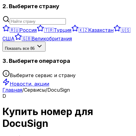
2. Выберите страну
🇷🇺
Россия
🇹🇷
Турция
🇰🇿
Казахстан
🇺🇸
США
🇬🇧
Великобритания
Показать все
86
3. Выберите оператора
Выберите сервис и страну
Новости, акции
Главная
/
Сервисы
/
DocuSign
D
Купить номер для
DocuSign