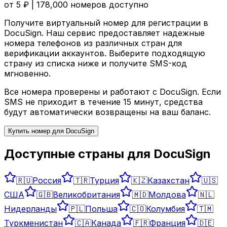
от
5
₽ |
178,000
номеров доступно
Получите виртуальный номер для регистрации в
DocuSign
. Наш сервис предоставляет надежные
номера телефонов из различных стран для
верификации аккаунтов. Выберите подходящую
страну из списка ниже и получите SMS-код
мгновенно.
Все номера проверены и работают с
DocuSign
. Если
SMS не приходит в течение 15 минут, средства
будут автоматически возвращены на ваш баланс.
Купить номер для
DocuSign
Доступные страны для
DocuSign
🇷🇺
Россия
🇹🇷
Турция
🇰🇿
Казахстан
🇺🇸
США
🇬🇧
Великобритания
🇲🇩
Молдова
🇳🇱
Нидерланды
🇵🇱
Польша
🇨🇴
Колумбия
🇹🇲
Туркменистан
🇨🇦
Канада
🇫🇷
Франция
🇩🇪