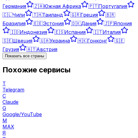
Германия
🇿🇦
Южная Африка
🇵🇹
Португалия
🇨🇱
Чили
🇹🇭
Таиланд
🇬🇷
Греция
🇧🇷
Бразилия
🇪🇪
Эстония
🇩🇰
Дания
🇯🇵
Япония
🇮🇩
Индонезия
🇪🇸
Испания
🇮🇹
Италия
🇸🇪
Швеция
🇺🇦
Украина
🇭🇰
Гонконг
🇬🇪
Грузия
🇦🇹
Австрия
Показать все страны
Похожие сервисы
T
Telegram
C
Claude
G
Google/YouTube
M
MAX
Я