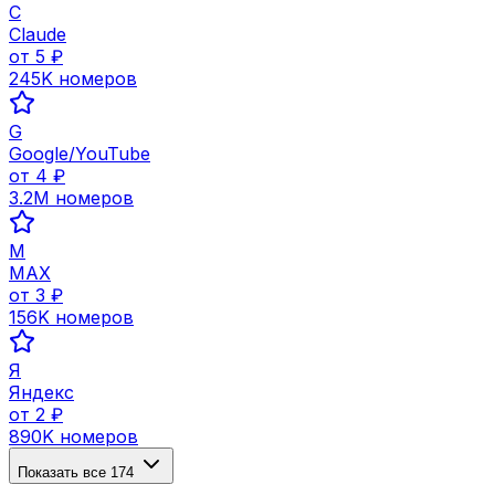
C
Claude
от
5
₽
245K
номеров
G
Google/YouTube
от
4
₽
3.2M
номеров
M
MAX
от
3
₽
156K
номеров
Я
Яндекс
от
2
₽
890K
номеров
Показать все
174