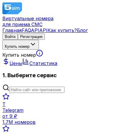
Виртуальные номера
для приема СМС
Главная
FAQ
API
API
Как купить?
Блог
Войти
Регистрация
Купить номер
Купить номер
Цены
Статистика
1. Выберите сервис
T
Telegram
от
9
₽
1.7M
номеров