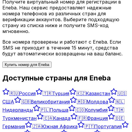
Получите виртуальный номер для регистрации в
Eneba
. Наш сервис предоставляет надежные
номера телефонов из различных стран для
верификации аккаунтов. Выберите подходящую
страну из списка ниже и получите SMS-код
мгновенно.
Все номера проверены и работают с
Eneba
. Если
SMS не приходит в течение 15 минут, средства
будут автоматически возвращены на ваш баланс.
Купить номер для
Eneba
Доступные страны для
Eneba
🇷🇺
Россия
🇹🇷
Турция
🇰🇿
Казахстан
🇺🇸
США
🇬🇧
Великобритания
🇲🇩
Молдова
🇳🇱
Нидерланды
🇵🇱
Польша
🇨🇴
Колумбия
🇹🇲
Туркменистан
🇨🇦
Канада
🇫🇷
Франция
🇩🇪
Германия
🇿🇦
Южная Африка
🇵🇹
Португалия