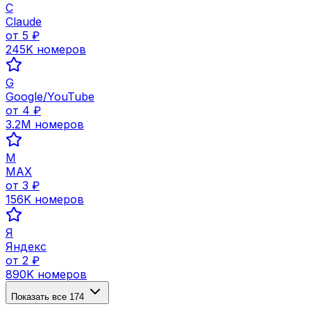
C
Claude
от
5
₽
245K
номеров
G
Google/YouTube
от
4
₽
3.2M
номеров
M
MAX
от
3
₽
156K
номеров
Я
Яндекс
от
2
₽
890K
номеров
Показать все
174