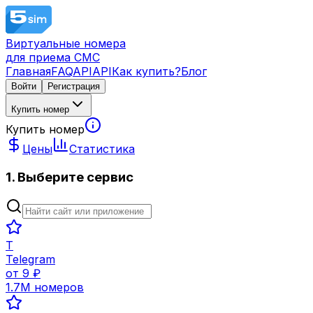
Виртуальные номера
для приема СМС
Главная
FAQ
API
API
Как купить?
Блог
Войти
Регистрация
Купить номер
Купить номер
Цены
Статистика
1. Выберите сервис
T
Telegram
от
9
₽
1.7M
номеров