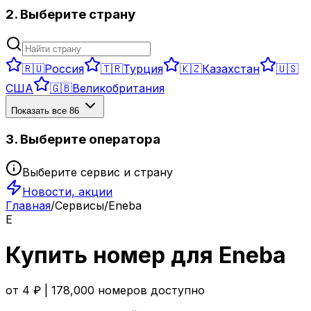
2. Выберите страну
🇷🇺
Россия
🇹🇷
Турция
🇰🇿
Казахстан
🇺🇸
США
🇬🇧
Великобритания
Показать все
86
3. Выберите оператора
Выберите сервис и страну
Новости, акции
Главная
/
Сервисы
/
Eneba
E
Купить номер для
Eneba
от
4
₽ |
178,000
номеров доступно