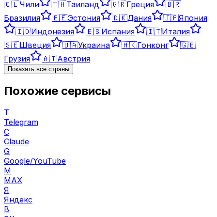
🇨🇱
Чили
🇹🇭
Таиланд
🇬🇷
Греция
🇧🇷
Бразилия
🇪🇪
Эстония
🇩🇰
Дания
🇯🇵
Япония
🇮🇩
Индонезия
🇪🇸
Испания
🇮🇹
Италия
🇸🇪
Швеция
🇺🇦
Украина
🇭🇰
Гонконг
🇬🇪
Грузия
🇦🇹
Австрия
Показать все страны
Похожие сервисы
T
Telegram
C
Claude
G
Google/YouTube
M
MAX
Я
Яндекс
В