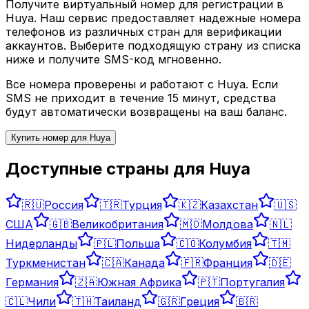
Получите виртуальный номер для регистрации в
Huya
. Наш сервис предоставляет надежные номера
телефонов из различных стран для верификации
аккаунтов. Выберите подходящую страну из списка
ниже и получите SMS-код мгновенно.
Все номера проверены и работают с
Huya
. Если
SMS не приходит в течение 15 минут, средства
будут автоматически возвращены на ваш баланс.
Купить номер для
Huya
Доступные страны для
Huya
🇷🇺
Россия
🇹🇷
Турция
🇰🇿
Казахстан
🇺🇸
США
🇬🇧
Великобритания
🇲🇩
Молдова
🇳🇱
Нидерланды
🇵🇱
Польша
🇨🇴
Колумбия
🇹🇲
Туркменистан
🇨🇦
Канада
🇫🇷
Франция
🇩🇪
Германия
🇿🇦
Южная Африка
🇵🇹
Португалия
🇨🇱
Чили
🇹🇭
Таиланд
🇬🇷
Греция
🇧🇷