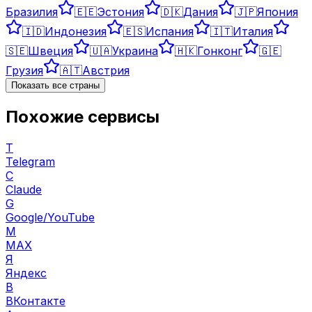
Бразилия
🇪🇪
Эстония
🇩🇰
Дания
🇯🇵
Япония
🇮🇩
Индонезия
🇪🇸
Испания
🇮🇹
Италия
🇸🇪
Швеция
🇺🇦
Украина
🇭🇰
Гонконг
🇬🇪
Грузия
🇦🇹
Австрия
Показать все страны
Похожие сервисы
T
Telegram
C
Claude
G
Google/YouTube
M
MAX
Я
Яндекс
В
ВКонтакте