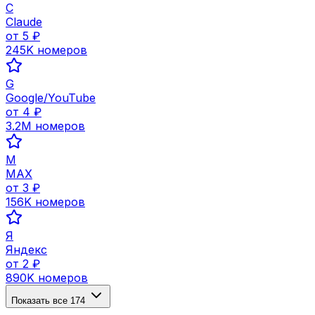
C
Claude
от
5
₽
245K
номеров
G
Google/YouTube
от
4
₽
3.2M
номеров
M
MAX
от
3
₽
156K
номеров
Я
Яндекс
от
2
₽
890K
номеров
Показать все
174