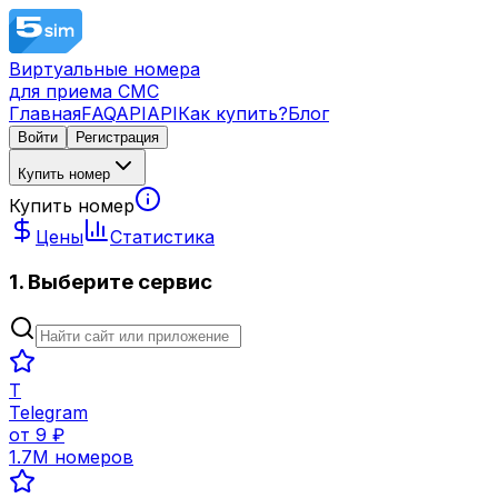
Виртуальные номера
для приема СМС
Главная
FAQ
API
API
Как купить?
Блог
Войти
Регистрация
Купить номер
Купить номер
Цены
Статистика
1. Выберите сервис
T
Telegram
от
9
₽
1.7M
номеров