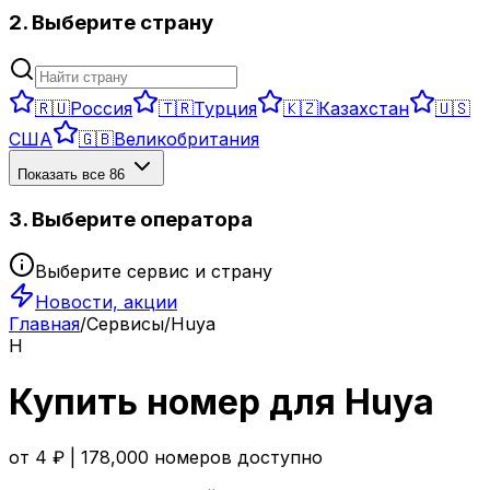
2. Выберите страну
🇷🇺
Россия
🇹🇷
Турция
🇰🇿
Казахстан
🇺🇸
США
🇬🇧
Великобритания
Показать все
86
3. Выберите оператора
Выберите сервис и страну
Новости, акции
Главная
/
Сервисы
/
Huya
H
Купить номер для
Huya
от
4
₽ |
178,000
номеров доступно