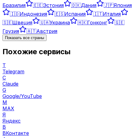
Бразилия
🇪🇪
Эстония
🇩🇰
Дания
🇯🇵
Япония
🇮🇩
Индонезия
🇪🇸
Испания
🇮🇹
Италия
🇸🇪
Швеция
🇺🇦
Украина
🇭🇰
Гонконг
🇬🇪
Грузия
🇦🇹
Австрия
Показать все страны
Похожие сервисы
T
Telegram
C
Claude
G
Google/YouTube
M
MAX
Я
Яндекс
В
ВКонтакте