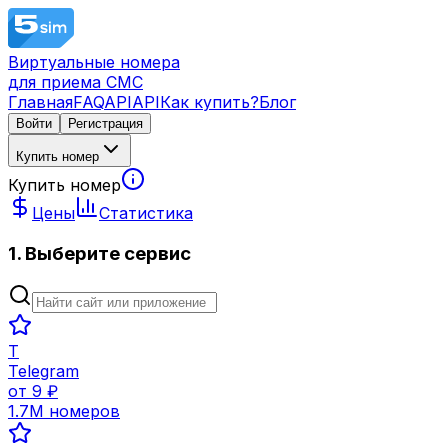
Виртуальные номера
для приема СМС
Главная
FAQ
API
API
Как купить?
Блог
Войти
Регистрация
Купить номер
Купить номер
Цены
Статистика
1. Выберите сервис
T
Telegram
от
9
₽
1.7M
номеров