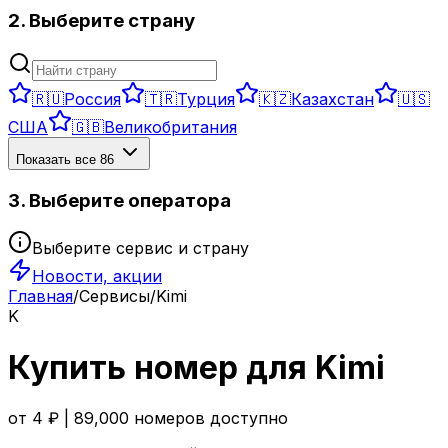
2. Выберите страну
🇷🇺
Россия
🇹🇷
Турция
🇰🇿
Казахстан
🇺🇸
США
🇬🇧
Великобритания
Показать все
86
3. Выберите оператора
Выберите сервис и страну
Новости, акции
Главная
/
Сервисы
/
Kimi
K
Купить номер для
Kimi
от
4
₽ |
89,000
номеров доступно