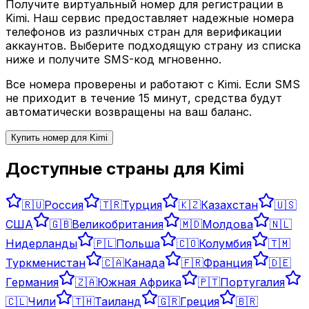
Получите виртуальный номер для регистрации в
Kimi
. Наш сервис предоставляет надежные номера
телефонов из различных стран для верификации
аккаунтов. Выберите подходящую страну из списка
ниже и получите SMS-код мгновенно.
Все номера проверены и работают с
Kimi
. Если SMS
не приходит в течение 15 минут, средства будут
автоматически возвращены на ваш баланс.
Купить номер для
Kimi
Доступные страны для
Kimi
🇷🇺
Россия
🇹🇷
Турция
🇰🇿
Казахстан
🇺🇸
США
🇬🇧
Великобритания
🇲🇩
Молдова
🇳🇱
Нидерланды
🇵🇱
Польша
🇨🇴
Колумбия
🇹🇲
Туркменистан
🇨🇦
Канада
🇫🇷
Франция
🇩🇪
Германия
🇿🇦
Южная Африка
🇵🇹
Португалия
🇨🇱
Чили
🇹🇭
Таиланд
🇬🇷
Греция
🇧🇷