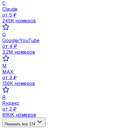
C
Claude
от
5
₽
245K
номеров
G
Google/YouTube
от
4
₽
3.2M
номеров
M
MAX
от
3
₽
156K
номеров
Я
Яндекс
от
2
₽
890K
номеров
Показать все
174