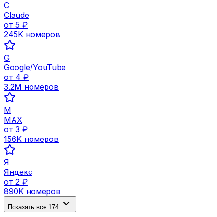
C
Claude
от
5
₽
245K
номеров
G
Google/YouTube
от
4
₽
3.2M
номеров
M
MAX
от
3
₽
156K
номеров
Я
Яндекс
от
2
₽
890K
номеров
Показать все
174