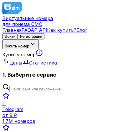
Виртуальные номера
для приема СМС
Главная
FAQ
API
API
Как купить?
Блог
Войти
Регистрация
Купить номер
Купить номер
Цены
Статистика
1. Выберите сервис
T
Telegram
от
9
₽
1.7M
номеров