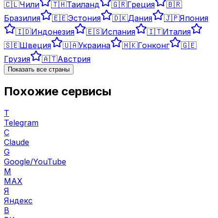
🇨🇱
Чили
🇹🇭
Таиланд
🇬🇷
Греция
🇧🇷
Бразилия
🇪🇪
Эстония
🇩🇰
Дания
🇯🇵
Япония
🇮🇩
Индонезия
🇪🇸
Испания
🇮🇹
Италия
🇸🇪
Швеция
🇺🇦
Украина
🇭🇰
Гонконг
🇬🇪
Грузия
🇦🇹
Австрия
Показать все страны
Похожие сервисы
T
Telegram
C
Claude
G
Google/YouTube
M
MAX
Я
Яндекс
В