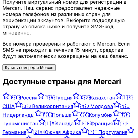
Получите виртуальный номер для регистрации в
Mercari
. Наш сервис предоставляет надежные
номера телефонов из различных стран для
верификации аккаунтов. Выберите подходящую
страну из списка ниже и получите SMS-код
мгновенно.
Все номера проверены и работают с
Mercari
. Если
SMS не приходит в течение 15 минут, средства
будут автоматически возвращены на ваш баланс.
Купить номер для
Mercari
Доступные страны для
Mercari
🇷🇺
Россия
🇹🇷
Турция
🇰🇿
Казахстан
🇺🇸
США
🇬🇧
Великобритания
🇲🇩
Молдова
🇳🇱
Нидерланды
🇵🇱
Польша
🇨🇴
Колумбия
🇹🇲
Туркменистан
🇨🇦
Канада
🇫🇷
Франция
🇩🇪
Германия
🇿🇦
Южная Африка
🇵🇹
Португалия