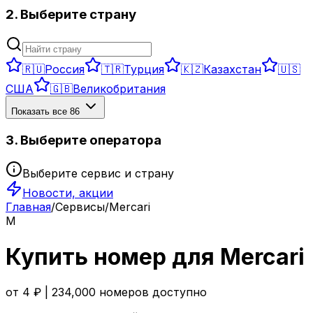
2. Выберите страну
🇷🇺
Россия
🇹🇷
Турция
🇰🇿
Казахстан
🇺🇸
США
🇬🇧
Великобритания
Показать все
86
3. Выберите оператора
Выберите сервис и страну
Новости, акции
Главная
/
Сервисы
/
Mercari
M
Купить номер для
Mercari
от
4
₽ |
234,000
номеров доступно