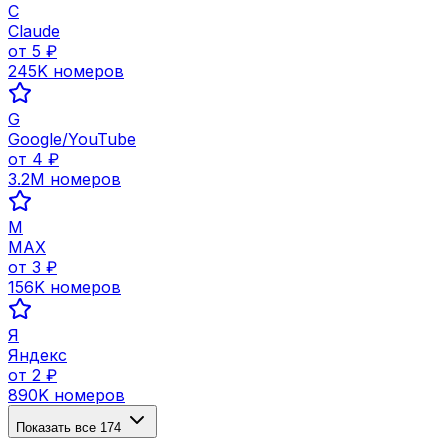
C
Claude
от
5
₽
245K
номеров
G
Google/YouTube
от
4
₽
3.2M
номеров
M
MAX
от
3
₽
156K
номеров
Я
Яндекс
от
2
₽
890K
номеров
Показать все
174