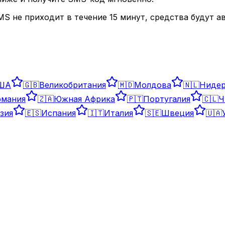
SMS не приходит в течение 15 минут, средства будут 
ША
🇬🇧
Великобритания
🇲🇩
Молдова
🇳🇱
Ниде
рмания
🇿🇦
Южная Африка
🇵🇹
Португалия
🇨🇱
Ч
зия
🇪🇸
Испания
🇮🇹
Италия
🇸🇪
Швеция
🇺🇦