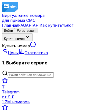
Виртуальные номера
для приема СМС
Главная
FAQ
API
API
Как купить?
Блог
Войти
Регистрация
Купить номер
Купить номер
Цены
Статистика
1. Выберите сервис
T
Telegram
от
9
₽
1.7M
номеров