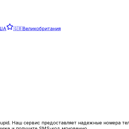
ША
🇬🇧
Великобритания
d
upid
. Наш сервис предоставляет надежные номера те
ниже и получите SMS-код мгновенно.