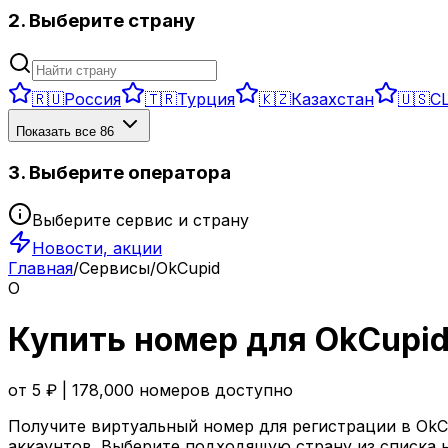
2. Выберите страну
🇷🇺
Россия
🇹🇷
Турция
🇰🇿
Казахстан
🇺🇸
С
Показать все
86
3. Выберите оператора
Выберите сервис и страну
Новости, акции
Главная
/
Сервисы
/
OkCupid
O
Купить номер для
OkCupi
от
5
₽ |
178,000
номеров доступно
Получите виртуальный номер для регистрации в
OkC
аккаунтов. Выберите подходящую страну из списка 