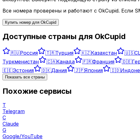
Все номера проверены и работают с
OkCupid
. Если 
Купить номер для
OkCupid
Доступные страны для
OkCupid
🇷🇺
Россия
🇹🇷
Турция
🇰🇿
Казахстан
🇺🇸
С
Туркменистан
🇨🇦
Канада
🇫🇷
Франция
🇩🇪
Ге
🇪🇪
Эстония
🇩🇰
Дания
🇯🇵
Япония
🇮🇩
Индоне
Показать все страны
Похожие сервисы
T
Telegram
C
Claude
G
Google/YouTube