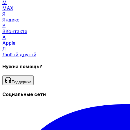
M
MAX
Я
Яндекс
В
ВКонтакте
A
Apple
Л
Любой другой
Нужна помощь?
Поддержка
Социальные сети