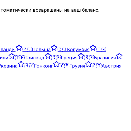
автоматически возвращены на ваш баланс.
рланды
🇵🇱
Польша
🇨🇴
Колумбия
🇹🇲
или
🇹🇭
Таиланд
🇬🇷
Греция
🇧🇷
Бразилия
Украина
🇭🇰
Гонконг
🇬🇪
Грузия
🇦🇹
Австрия