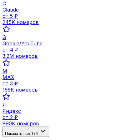
C
Claude
от
5
₽
245K
номеров
G
Google/YouTube
от
4
₽
3.2M
номеров
M
MAX
от
3
₽
156K
номеров
Я
Яндекс
от
2
₽
890K
номеров
Показать все
174