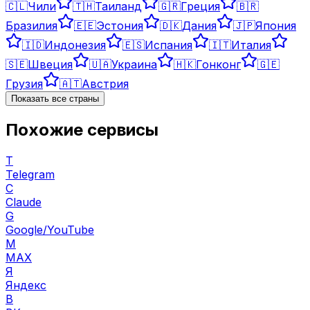
🇨🇱
Чили
🇹🇭
Таиланд
🇬🇷
Греция
🇧🇷
Бразилия
🇪🇪
Эстония
🇩🇰
Дания
🇯🇵
Япония
🇮🇩
Индонезия
🇪🇸
Испания
🇮🇹
Италия
🇸🇪
Швеция
🇺🇦
Украина
🇭🇰
Гонконг
🇬🇪
Грузия
🇦🇹
Австрия
Показать все страны
Похожие сервисы
T
Telegram
C
Claude
G
Google/YouTube
M
MAX
Я
Яндекс
В