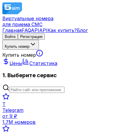
Виртуальные номера
для приема СМС
Главная
FAQ
API
API
Как купить?
Блог
Войти
Регистрация
Купить номер
Купить номер
Цены
Статистика
1. Выберите сервис
T
Telegram
от
9
₽
1.7M
номеров