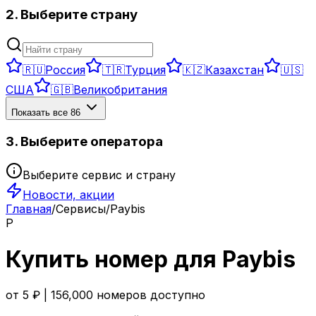
2. Выберите страну
🇷🇺
Россия
🇹🇷
Турция
🇰🇿
Казахстан
🇺🇸
США
🇬🇧
Великобритания
Показать все
86
3. Выберите оператора
Выберите сервис и страну
Новости, акции
Главная
/
Сервисы
/
Paybis
P
Купить номер для
Paybis
от
5
₽ |
156,000
номеров доступно