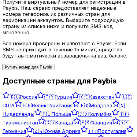
Получите виртуальный номер для регистрации в
Paybis
. Наш сервис предоставляет надежные
номера телефонов из различных стран для
верификации аккаунтов. Выберите подходящую
страну из списка ниже и получите SMS-код
мгновенно.
Все номера проверены и работают с
Paybis
. Если
SMS не приходит в течение 15 минут, средства
будут автоматически возвращены на ваш баланс.
Купить номер для
Paybis
Доступные страны для
Paybis
🇷🇺
Россия
🇹🇷
Турция
🇰🇿
Казахстан
🇺🇸
США
🇬🇧
Великобритания
🇲🇩
Молдова
🇳🇱
Нидерланды
🇵🇱
Польша
🇨🇴
Колумбия
🇹🇲
Туркменистан
🇨🇦
Канада
🇫🇷
Франция
🇩🇪
Германия
🇿🇦
Южная Африка
🇵🇹
Португалия